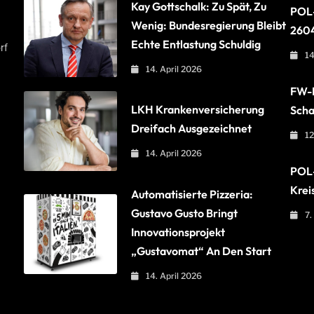
Kay Gottschalk: Zu Spät, Zu
POL-
Wenig: Bundesregierung Bleibt
260
Echte Entlastung Schuldig
rf
14
14. April 2026
FW-B
LKH Krankenversicherung
Scha
Dreifach Ausgezeichnet
12
14. April 2026
POL-
Krei
Automatisierte Pizzeria:
Gustavo Gusto Bringt
7.
Innovationsprojekt
„Gustavomat“ An Den Start
14. April 2026