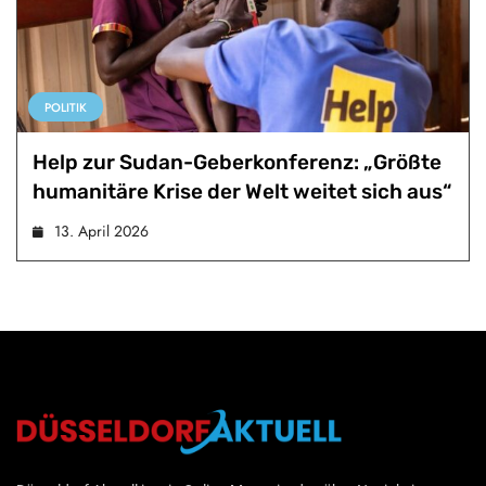
POLITIK
Help zur Sudan-Geberkonferenz: „Größte
humanitäre Krise der Welt weitet sich aus“
13. April 2026
Düsseldorf Aktuell