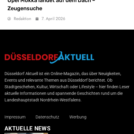
Opel Mokka landet auf dem Dach –
Zeugensuche
Redaktion
7. April 2026
Düsseldorf Aktuell
Düsseldorf Aktuell ist ein Online-Magazin, das über Neuigkeiten,
Events und relevante Themen aus Düsseldorf berichtet. Ob
Stadtgeschehen, Kultur, Wirtschaft oder Lifestyle – hier finden Leser
aktuelle Informationen und spannende Geschichten rund um die
Landeshauptstadt Nordrhein-Westfalens.
Impressum
Datenschutz
Werbung
AKTUELLE NEWS