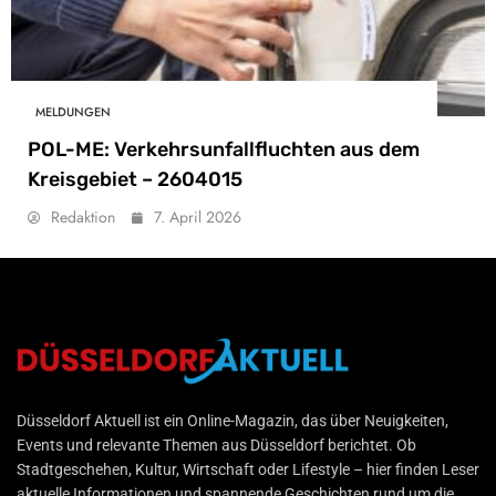
MELDUNGEN
POL-ME: Verkehrsunfallfluchten aus dem
Kreisgebiet – 2604015
Redaktion
7. April 2026
Düsseldorf Aktuell
Düsseldorf Aktuell ist ein Online-Magazin, das über Neuigkeiten,
Events und relevante Themen aus Düsseldorf berichtet. Ob
Stadtgeschehen, Kultur, Wirtschaft oder Lifestyle – hier finden Leser
aktuelle Informationen und spannende Geschichten rund um die