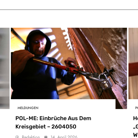
MELDUNGEN
P
POL-ME: Einbrüche Aus Dem
H
Kreisgebiet – 2604050
„
W
Redaktion
14. April 2026