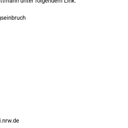
ttmann unter folgendem Link:
gseinbruch
.nrw.de