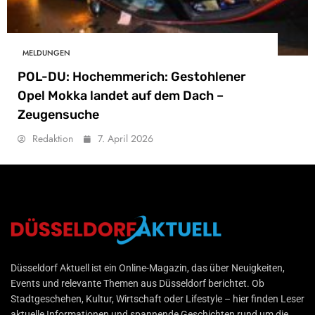
MELDUNGEN
POL-DU: Hochemmerich: Gestohlener
Opel Mokka landet auf dem Dach –
Zeugensuche
Redaktion
7. April 2026
Düsseldorf Aktuell
Düsseldorf Aktuell ist ein Online-Magazin, das über Neuigkeiten,
Events und relevante Themen aus Düsseldorf berichtet. Ob
Stadtgeschehen, Kultur, Wirtschaft oder Lifestyle – hier finden Leser
aktuelle Informationen und spannende Geschichten rund um die