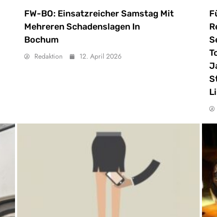
FW-BO: Einsatzreicher Samstag Mit
F
Mehreren Schadenslagen In
R
Bochum
S
T
Redaktion
12. April 2026
J
S
L