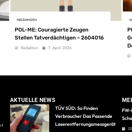
MELDUNGEN
M
POL-ME: Couragierte Zeugen
P
Stellen Tatverdächtigen – 2604016
G
D
Redaktion
7. April 2026
AKTUELLE NEWS
ME
TÜV SÜD: So Finden
FW-B
Verbraucher Das Passende
Scha
Laserentfernungsmessgerät
rf
12