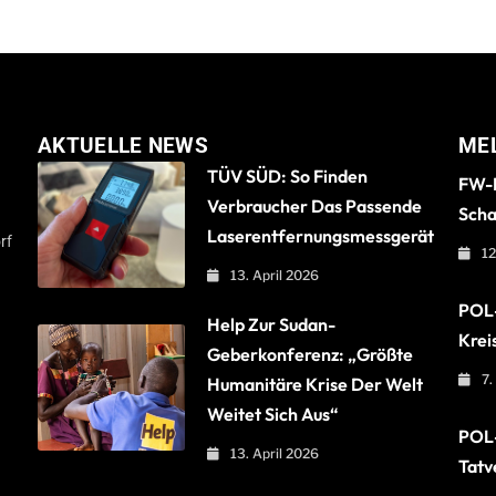
AKTUELLE NEWS
ME
TÜV SÜD: So Finden
FW-B
Verbraucher Das Passende
Scha
Laserentfernungsmessgerät
rf
12
13. April 2026
POL-
Help Zur Sudan-
Krei
Geberkonferenz: „Größte
7.
Humanitäre Krise Der Welt
Weitet Sich Aus“
POL-
13. April 2026
Tatv