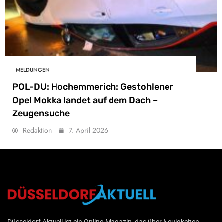
MELDUNGEN
POL-DU: Hochemmerich: Gestohlener
Opel Mokka landet auf dem Dach –
Zeugensuche
Redaktion
7. April 2026
Düsseldorf Aktuell
Düsseldorf Aktuell ist ein Online-Magazin, das über Neuigkeiten,