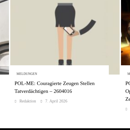
MELDUNGEN
M
POL-ME: Couragierte Zeugen Stellen
P
Tatverdächtigen – 2604016
O
Z
Redaktion
7. April 2026