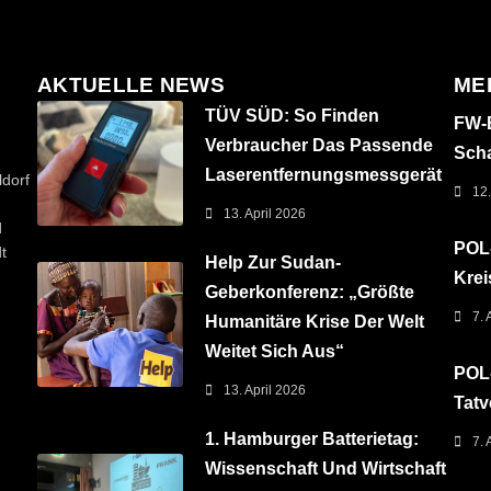
AKTUELLE NEWS
ME
TÜV SÜD: So Finden
FW-B
Verbraucher Das Passende
Sch
Laserentfernungsmessgerät
dorf
12.
13. April 2026
d
POL-
t
Help Zur Sudan-
Krei
Geberkonferenz: „Größte
7. 
Humanitäre Krise Der Welt
Weitet Sich Aus“
POL-
13. April 2026
Tatv
1. Hamburger Batterietag:
7. 
Wissenschaft Und Wirtschaft