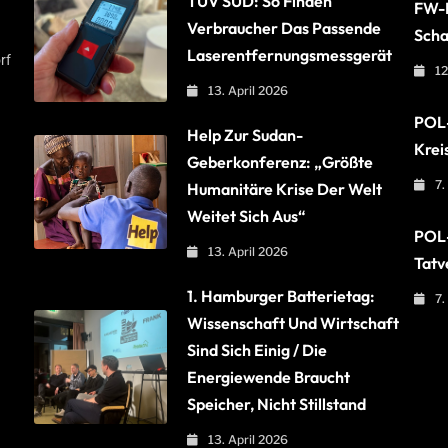
TÜV SÜD: So Finden
FW-B
Verbraucher Das Passende
Scha
Laserentfernungsmessgerät
rf
12
13. April 2026
POL-
Help Zur Sudan-
Krei
Geberkonferenz: „Größte
7.
Humanitäre Krise Der Welt
Weitet Sich Aus“
POL-
13. April 2026
Tatv
1. Hamburger Batterietag:
7.
Wissenschaft Und Wirtschaft
Sind Sich Einig / Die
Energiewende Braucht
Speicher, Nicht Stillstand
13. April 2026