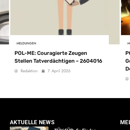
MELDUNGEN
M
POL-ME: Couragierte Zeugen
P
Stellen Tatverdächtigen – 2604016
G
D
Redaktion
7. April 2026
AKTUELLE NEWS
ME