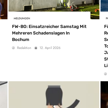
MELDUNGEN
P
FW-BO: Einsatzreicher Samstag Mit
F
Mehreren Schadenslagen In
R
Bochum
S
T
Redaktion
12. April 2026
J
S
L