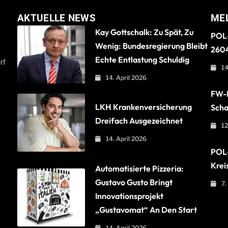
AKTUELLE NEWS
ME
Kay Gottschalk: Zu Spät, Zu
POL-
Wenig: Bundesregierung Bleibt
260
Echte Entlastung Schuldig
rf
14
14. April 2026
FW-B
LKH Krankenversicherung
Scha
Dreifach Ausgezeichnet
12
14. April 2026
POL-
Krei
Automatisierte Pizzeria:
Gustavo Gusto Bringt
7.
Innovationsprojekt
„Gustavomat“ An Den Start
14. April 2026