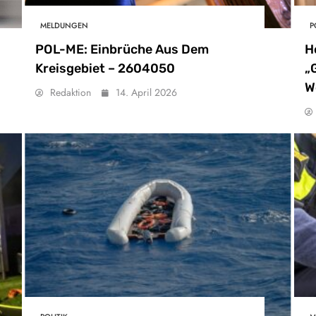
MELDUNGEN
P
POL-ME: Einbrüche Aus Dem
H
Kreisgebiet – 2604050
„
W
Redaktion
14. April 2026