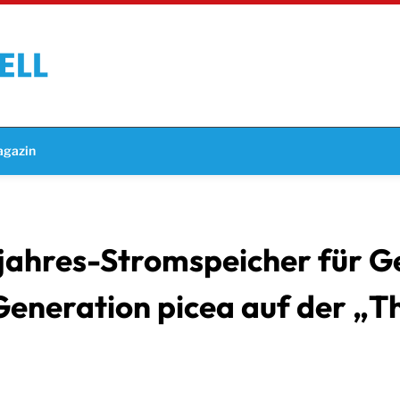
gazin
zjahres-Stromspeicher für 
Generation picea auf der „T