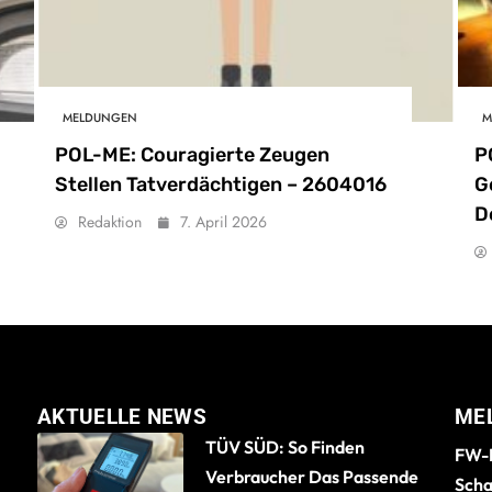
MELDUNGEN
M
POL-ME: Couragierte Zeugen
P
Stellen Tatverdächtigen – 2604016
G
D
Redaktion
7. April 2026
AKTUELLE NEWS
ME
TÜV SÜD: So Finden
FW-B
Verbraucher Das Passende
Scha