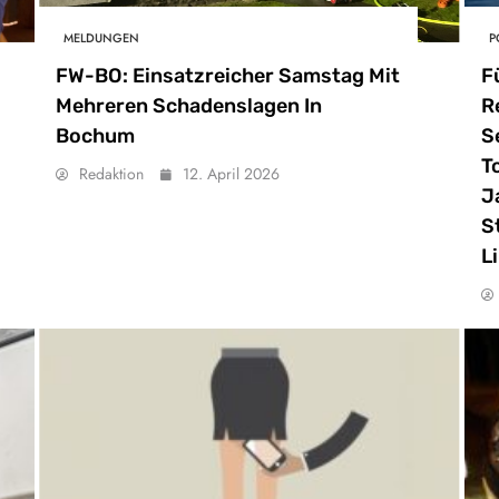
MELDUNGEN
P
FW-BO: Einsatzreicher Samstag Mit
F
Mehreren Schadenslagen In
R
Bochum
S
T
Redaktion
12. April 2026
J
S
L