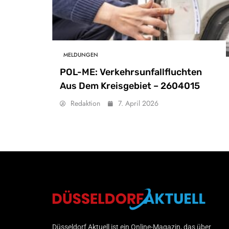
MELDUNGEN
POL-ME: Verkehrsunfallfluchten
Aus Dem Kreisgebiet – 2604015
Redaktion
7. April 2026
Düsseldorf Aktuell
Düsseldorf Aktuell ist ein Online-Magazin, das über