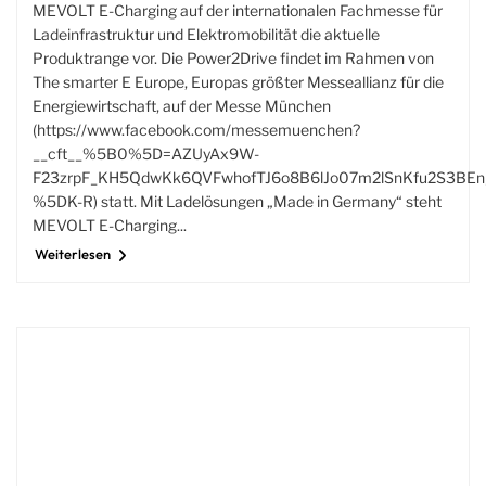
MEVOLT E-Charging auf der internationalen Fachmesse für
Ladeinfrastruktur und Elektromobilität die aktuelle
Produktrange vor. Die Power2Drive findet im Rahmen von
The smarter E Europe, Europas größter Messeallianz für die
Energiewirtschaft, auf der Messe München
(https://www.facebook.com/messemuenchen?
__cft__%5B0%5D=AZUyAx9W-
F23zrpF_KH5QdwKk6QVFwhofTJ6o8B6lJo07m2lSnKfu2S3BEn
%5DK-R) statt. Mit Ladelösungen „Made in Germany“ steht
MEVOLT E-Charging...
Weiterlesen