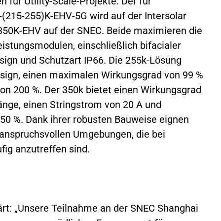
 für Utility-Scale-Projekte. Der für
-(215-255)K-EHV-5G wird auf der Intersolar
U350K-EHV auf der SNEC. Beide maximieren die
istungsmodulen, einschließlich bifacialer
sign und Schutzart IP66. Die 255k-Lösung
sign, einen maximalen Wirkungsgrad von 99 %
von 200 %. Der 350k bietet einen Wirkungsgrad
änge, einen Stringstrom von 20 A und
150 %. Dank ihrer robusten Bauweise eignen
e anspruchsvollen Umgebungen, die bei
ig anzutreffen sind.
lärt: „Unsere Teilnahme an der SNEC Shanghai