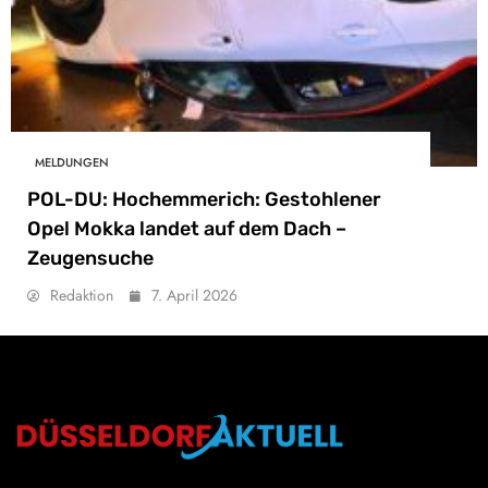
MELDUNGEN
POL-DU: Hochemmerich: Gestohlener
Opel Mokka landet auf dem Dach –
Zeugensuche
Redaktion
7. April 2026
Düsseldorf Aktuell