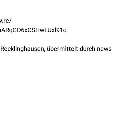
.re/
9VaARqGD6xCSHwLUxl91q
m Recklinghausen, übermittelt durch news