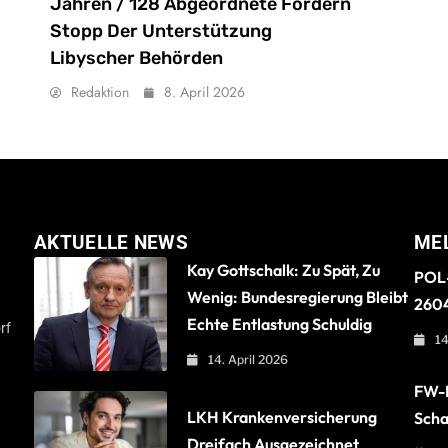
Jahren / 128 Abgeordnete Fordern
Stopp Der Unterstützung
Libyscher Behörden
Redaktion
8. April 2026
AKTUELLE NEWS
ME
Kay Gottschalk: Zu Spät, Zu
POL-
Wenig: Bundesregierung Bleibt
260
Echte Entlastung Schuldig
rf
14
14. April 2026
FW-B
LKH Krankenversicherung
Scha
Dreifach Ausgezeichnet