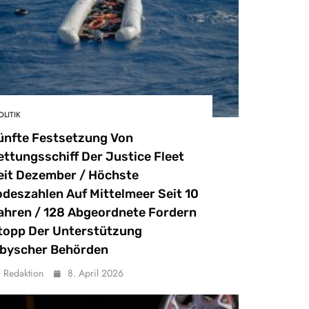
OLITIK
ünfte Festsetzung Von
ettungsschiff Der Justice Fleet
eit Dezember / Höchste
odeszahlen Auf Mittelmeer Seit 10
ahren / 128 Abgeordnete Fordern
topp Der Unterstützung
ibyscher Behörden
Redaktion
8. April 2026