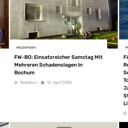
MELDUNGEN
P
FW-BO: Einsatzreicher Samstag Mit
F
Mehreren Schadenslagen In
R
Bochum
S
T
Redaktion
12. April 2026
J
S
L