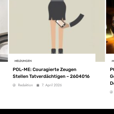
MELDUNGEN
M
POL-ME: Couragierte Zeugen
P
Stellen Tatverdächtigen – 2604016
G
D
Redaktion
7. April 2026