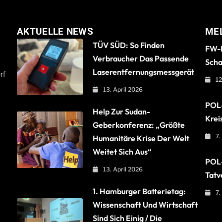
AKTUELLE NEWS
ME
TÜV SÜD: So Finden
FW-B
Verbraucher Das Passende
Scha
Laserentfernungsmessgerät
rf
12
13. April 2026
POL-
Help Zur Sudan-
Krei
Geberkonferenz: „Größte
7.
Humanitäre Krise Der Welt
Weitet Sich Aus“
POL-
13. April 2026
Tatv
1. Hamburger Batterietag:
7.
Wissenschaft Und Wirtschaft
Sind Sich Einig / Die