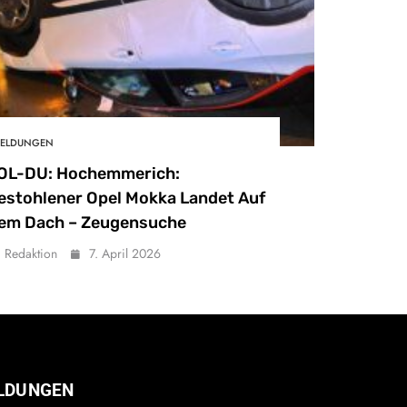
ELDUNGEN
OL-DU: Hochemmerich:
estohlener Opel Mokka Landet Auf
em Dach – Zeugensuche
Redaktion
7. April 2026
LDUNGEN