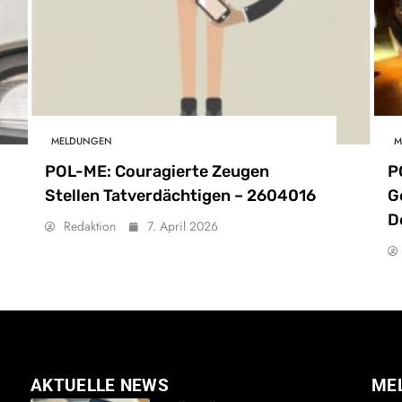
MELDUNGEN
M
POL-ME: Couragierte Zeugen
P
Stellen Tatverdächtigen – 2604016
G
D
Redaktion
7. April 2026
AKTUELLE NEWS
ME