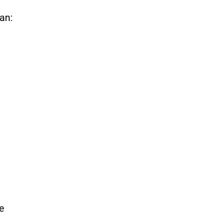
an:
e