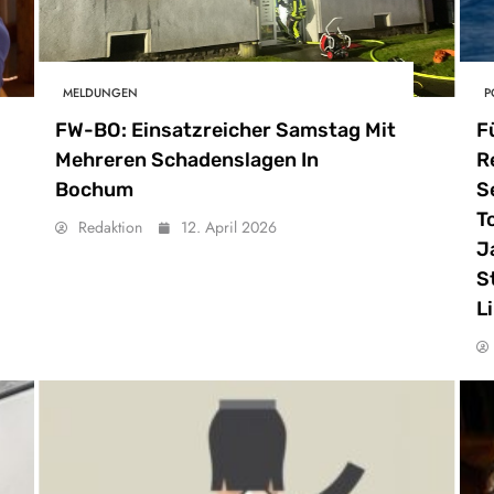
MELDUNGEN
P
FW-BO: Einsatzreicher Samstag Mit
F
Mehreren Schadenslagen In
R
Bochum
S
T
Redaktion
12. April 2026
J
S
L