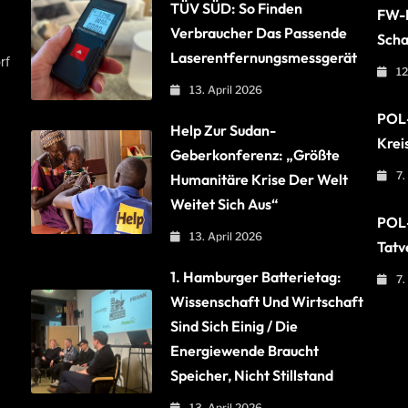
TÜV SÜD: So Finden
FW-B
Verbraucher Das Passende
Scha
Laserentfernungsmessgerät
rf
12
13. April 2026
POL-
Help Zur Sudan-
Krei
Geberkonferenz: „Größte
7.
Humanitäre Krise Der Welt
Weitet Sich Aus“
POL-
13. April 2026
Tatv
1. Hamburger Batterietag:
7.
Wissenschaft Und Wirtschaft
Sind Sich Einig / Die
Energiewende Braucht
Speicher, Nicht Stillstand
13. April 2026