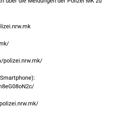
ich über die Meldungen der Polizei MK zu
lizei.nrw.mk
_mk/
/polizei.nrw.mk/
 Smartphone):
xm8eG08oN2c/
olizei.nrw.mk/