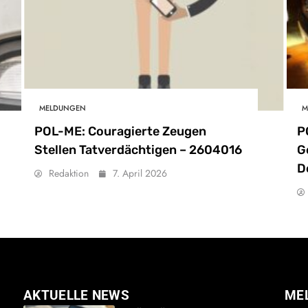
MELDUNGEN
M
POL-ME: Couragierte Zeugen
P
Stellen Tatverdächtigen – 2604016
G
D
Redaktion
7. April 2026
AKTUELLE NEWS
ME