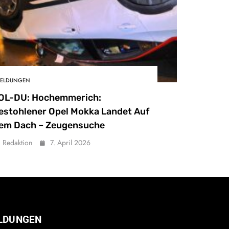
ELDUNGEN
OL-DU: Hochemmerich:
estohlener Opel Mokka Landet Auf
em Dach – Zeugensuche
Redaktion
7. April 2026
LDUNGEN