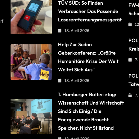
TÜV SÜD: So Finden
FW-B
Verbraucher Das Passende
Scha
Laserentfernungsmessgerät
rf
12
13. April 2026
POL-
Help Zur Sudan-
Krei
Geberkonferenz: „Größte
7.
Humanitäre Krise Der Welt
Weitet Sich Aus“
POL-
13. April 2026
Tatv
1. Hamburger Batterietag:
7.
Wissenschaft Und Wirtschaft
Sind Sich Einig / Die
Energiewende Braucht
Speicher, Nicht Stillstand
13. April 2026