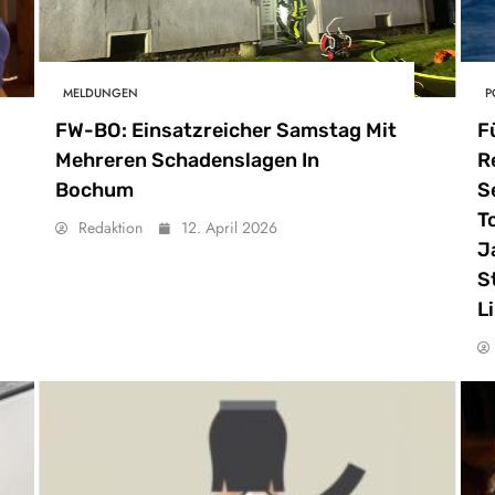
MELDUNGEN
P
FW-BO: Einsatzreicher Samstag Mit
F
Mehreren Schadenslagen In
R
Bochum
S
T
Redaktion
12. April 2026
J
S
L