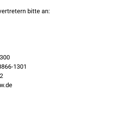
rtretern bitte an:
1300
/8866-1301
02
rw.de