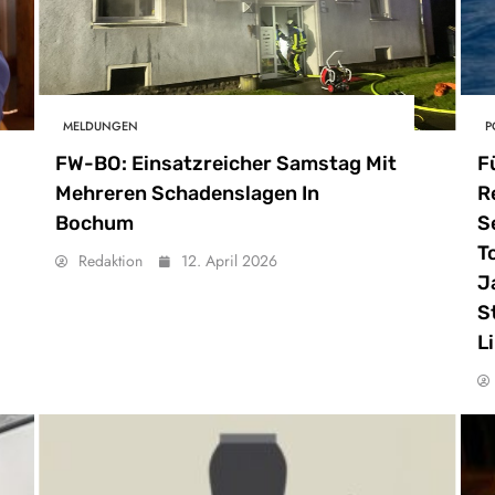
MELDUNGEN
P
FW-BO: Einsatzreicher Samstag Mit
F
Mehreren Schadenslagen In
R
Bochum
S
T
Redaktion
12. April 2026
J
S
L