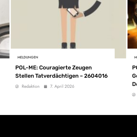
MELDUNGEN
M
POL-ME: Couragierte Zeugen
P
Stellen Tatverdächtigen – 2604016
G
D
Redaktion
7. April 2026