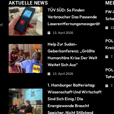
AKTUELLE NEWS
ME
TÜV SÜD: So Finden
FW-B
Verbraucher Das Passende
Scha
Laserentfernungsmessgerät
rf
12
13. April 2026
POL-
Help Zur Sudan-
Krei
Geberkonferenz: „Größte
7.
Humanitäre Krise Der Welt
Weitet Sich Aus“
POL-
13. April 2026
Tatv
1. Hamburger Batterietag:
7.
Wissenschaft Und Wirtschaft
Sind Sich Einig / Die
Energiewende Braucht
Speicher, Nicht Stillstand