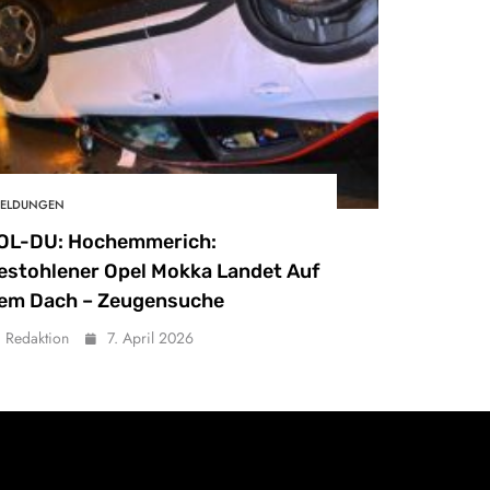
ELDUNGEN
OL-DU: Hochemmerich:
estohlener Opel Mokka Landet Auf
em Dach – Zeugensuche
Redaktion
7. April 2026