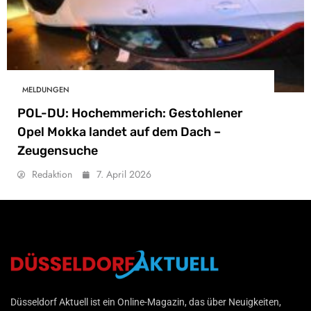
MELDUNGEN
POL-DU: Hochemmerich: Gestohlener
Opel Mokka landet auf dem Dach –
Zeugensuche
Redaktion
7. April 2026
Düsseldorf Aktuell
Düsseldorf Aktuell ist ein Online-Magazin, das über Neuigkeiten,