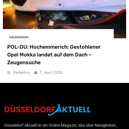
MELDUNGEN
POL-DU: Hochemmerich: Gestohlener
Opel Mokka landet auf dem Dach –
Zeugensuche
Redaktion
7. April 2026
Düsseldorf Aktuell
Düsseldorf Aktuell ist ein Online-Magazin, das über Neuigkeiten,