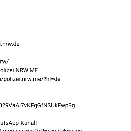
.nrw.de
nrw/
Polizei.NRW.ME
/polizei.nrw.me/?hl=de
/0029VaAl7vKEgGfNSUkFwp3g
hatsApp-Kanal!