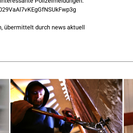
 interessante Polizeimeldungen:
/0029VaAl7vKEgGfNSUkFwp3g
, übermittelt durch news aktuell