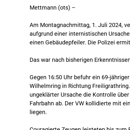
Mettmann (ots) –
Am Montagnachmittag, 1. Juli 2024, ver
aufgrund einer internistischen Ursache
einen Gebäudepfeiler. Die Polizei ermi
Das war nach bisherigen Erkenntnisse
Gegen 16:50 Uhr befuhr ein 69-jährige
Wilhelmring in Richtung Freiligrathrin
ungeklärter Ursache die Kontrolle über
Fahrbahn ab. Der VW kollidierte mit ei
liegen.
Couragierte Zeugen leisteten bis zum E