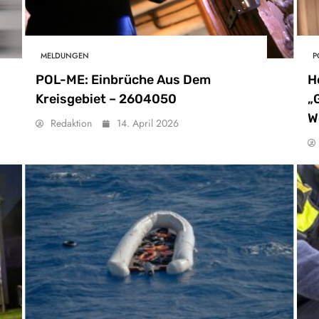
MELDUNGEN
P
POL-ME: Einbrüche Aus Dem
H
Kreisgebiet – 2604050
„
W
Redaktion
14. April 2026