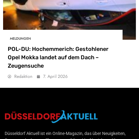
MELDUNGEN
POL-DU: Hochemmerich: Gestohlener
Opel Mokka landet auf dem Dach –
Zeugensuche
Redaktion
7. April 2026
Düsseldorf Aktuell
Düsseldorf Aktuell ist ein Online-Magazin, das über Neuigkeiten,