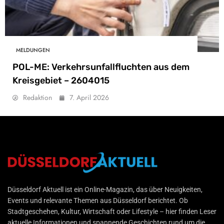
MELDUNGEN
POL-ME: Verkehrsunfallfluchten aus dem
Kreisgebiet – 2604015
Redaktion
7. April 2026
Düsseldorf Aktuell
Düsseldorf Aktuell ist ein Online-Magazin, das über Neuigkeiten,
Events und relevante Themen aus Düsseldorf berichtet. Ob
Stadtgeschehen, Kultur, Wirtschaft oder Lifestyle – hier finden Leser
aktuelle Informationen und spannende Geschichten rund um die