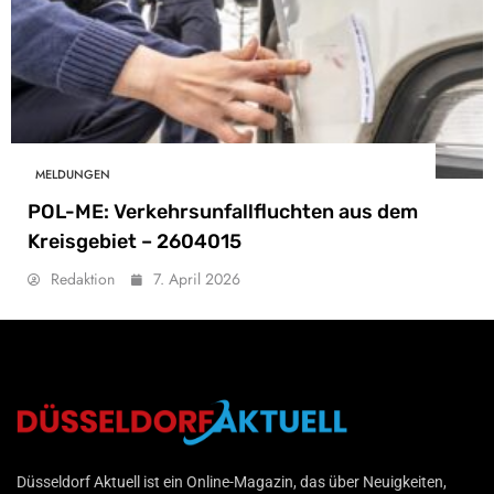
MELDUNGEN
POL-ME: Verkehrsunfallfluchten aus dem
Kreisgebiet – 2604015
Redaktion
7. April 2026
Düsseldorf Aktuell
Düsseldorf Aktuell ist ein Online-Magazin, das über Neuigkeiten,