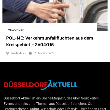
MELDUNGEN
POL-ME: Verkehrsunfallfluchten aus dem
Kreisgebiet – 2604015
Redaktion
7. April 2026
Düsseldorf Aktuell
Düsseldorf Aktuell ist ein Online-Magazin, das über Neuigkeiten,
Events und relevante Themen aus Düsseldorf berichtet. Ob
Stadtgeschehen, Kultur, Wirtschaft oder Lifestyle – hier finden Leser