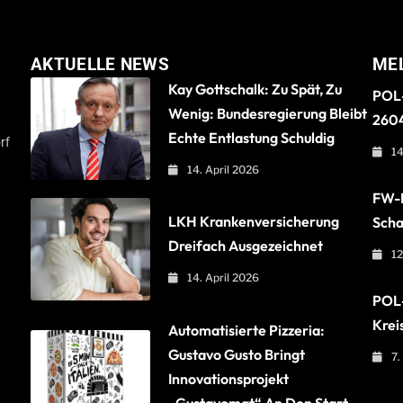
AKTUELLE NEWS
ME
Kay Gottschalk: Zu Spät, Zu
POL-
Wenig: Bundesregierung Bleibt
260
Echte Entlastung Schuldig
rf
14
14. April 2026
FW-B
LKH Krankenversicherung
Scha
Dreifach Ausgezeichnet
12
14. April 2026
POL-
Krei
Automatisierte Pizzeria:
Gustavo Gusto Bringt
7.
Innovationsprojekt
„Gustavomat“ An Den Start