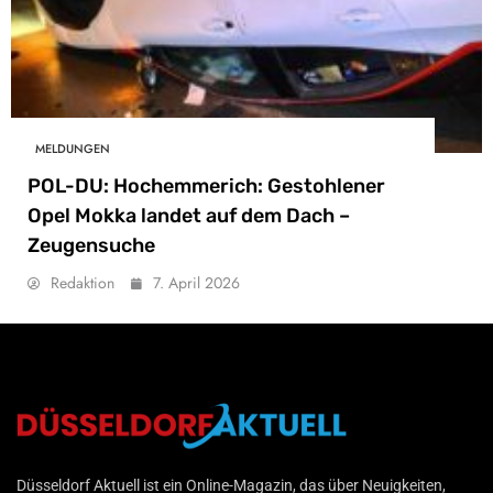
MELDUNGEN
POL-DU: Hochemmerich: Gestohlener
Opel Mokka landet auf dem Dach –
Zeugensuche
Redaktion
7. April 2026
Düsseldorf Aktuell
Düsseldorf Aktuell ist ein Online-Magazin, das über Neuigkeiten,