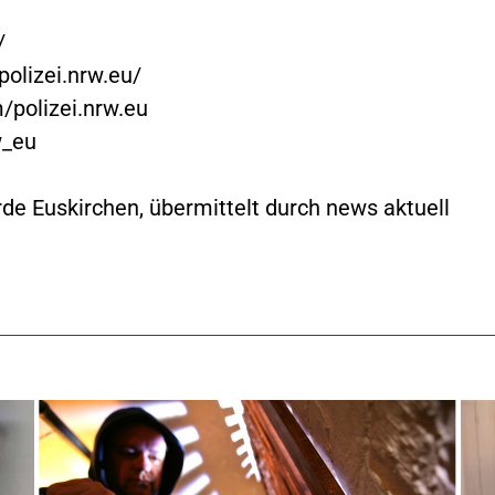
/
olizei.nrw.eu/
/polizei.nrw.eu
w_eu
rde Euskirchen, übermittelt durch news aktuell