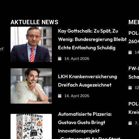
AKTUELLE NEWS
ME
Kay Gottschalk: Zu Spät, Zu
POL-
Wenig: Bundesregierung Bleibt
260
Echte Entlastung Schuldig
rf
14
14. April 2026
FW-B
LKH Krankenversicherung
Scha
Dreifach Ausgezeichnet
12
14. April 2026
POL-
Krei
Automatisierte Pizzeria:
Gustavo Gusto Bringt
7.
Innovationsprojekt
„Gustavomat“ An Den Start