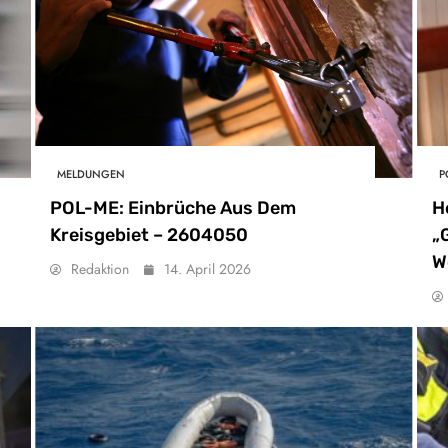
MELDUNGEN
P
POL-ME: Einbrüche Aus Dem
H
Kreisgebiet – 2604050
„
W
Redaktion
14. April 2026