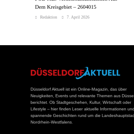
Dem Kreisgebiet – 2604015
Redaktion
7. April 2026
Düsseldorf Aktuell
Düsseldorf Aktuell ist ein Online-Magazin, das über
Neuigkeiten, Events und relevante Themen aus Düssel
berichtet. Ob Stadtgeschehen, Kultur, Wirtschaft oder
Lifestyle – hier finden Leser aktuelle Informationen un
spannende Geschichten rund um die Landeshauptstad
Nordrhein-Westfalens.