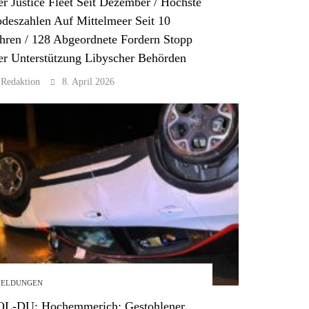
r Justice Fleet Seit Dezember / Höchste
deszahlen Auf Mittelmeer Seit 10
hren / 128 Abgeordnete Fordern Stopp
r Unterstützung Libyscher Behörden
Redaktion
8. April 2026
ELDUNGEN
OL-DU: Hochemmerich: Gestohlener