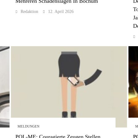
Mehreren Schadenslagen In Bochum
De
To
Redaktion
12. April 2026
Ja
De
MELDUNGEN
M
POL-ME: Couragierte Zeugen Stellen
P