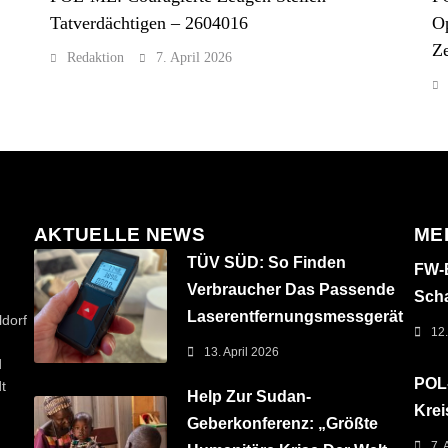
Tatverdächtigen – 2604016
O
Z
Redaktion
7. April 2026
AKTUELLE NEWS
ME
TÜV SÜD: So Finden
FW-B
Verbraucher Das Passende
Sch
Laserentfernungsmessgerät
dorf
12.
13. April 2026
d
POL-
t
Help Zur Sudan-
Krei
Geberkonferenz: „Größte
7. 