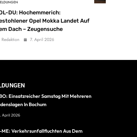
ELDUNGEN
OL-DU: Hochemmerich:
estohlener Opel Mokka Landet Auf
em Dach – Zeugensuche
Redaktion
7. April 2026
LDUNGEN
O: Einsatzreicher Samstag Mit Mehreren
denslagen In Bochum
. April 2026
ME: Verkehrsunfallfluchten Aus Dem