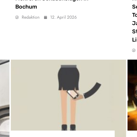
Bochum
S
T
Redaktion
12. April 2026
J
S
L