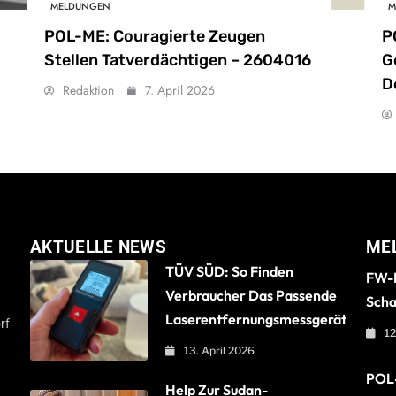
MELDUNGEN
M
POL-ME: Couragierte Zeugen
P
Stellen Tatverdächtigen – 2604016
G
D
Redaktion
7. April 2026
AKTUELLE NEWS
ME
TÜV SÜD: So Finden
FW-B
Verbraucher Das Passende
Scha
Laserentfernungsmessgerät
rf
12
13. April 2026
POL-
Help Zur Sudan-