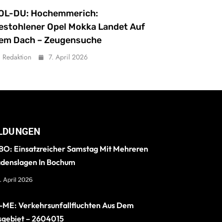
OL-DU: Hochemmerich:
estohlener Opel Mokka Landet Auf
em Dach – Zeugensuche
Redaktion
7. April 2026
LDUNGEN
O: Einsatzreicher Samstag Mit Mehreren
denslagen In Bochum
. April 2026
ME: Verkehrsunfallfluchten Aus Dem
sgebiet – 2604015