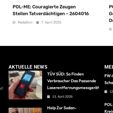
POL-ME: Couragierte Zeugen
P
Stellen Tatverdächtigen – 2604016
G
D
Redaktion
7. April 2026
AKTUELLE NEWS
ME
TÜV SÜD: So Finden
FW-B
Verbraucher Das Passende
Scha
Laserentfernungsmessgerät
rf
12
13. April 2026
POL-
Help Zur Sudan-
Krei