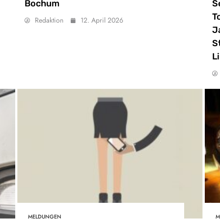
Bochum
S
T
Redaktion
12. April 2026
J
S
L
MELDUNGEN
M