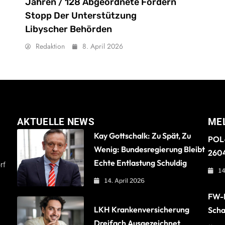
Jahren / 128 Abgeordnete Fordern
Stopp Der Unterstützung
Libyscher Behörden
Redaktion
8. April 2026
AKTUELLE NEWS
ME
Kay Gottschalk: Zu Spät, Zu
POL-
Wenig: Bundesregierung Bleibt
260
Echte Entlastung Schuldig
rf
14
14. April 2026
FW-B
LKH Krankenversicherung
Scha
Dreifach Ausgezeichnet