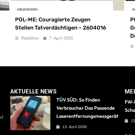
MELDUNGEN
M
POL-ME: Couragierte Zeugen
P
Stellen Tatverdächtigen – 2604016
G
D
Redaktion
7. April 2026
AKTUELLE NEWS
ME
TÜV SÜD: So Finden
FW-B
Verbraucher Das Passende
Scha
Laserentfernungsmessgerät
rf
12
13. April 2026