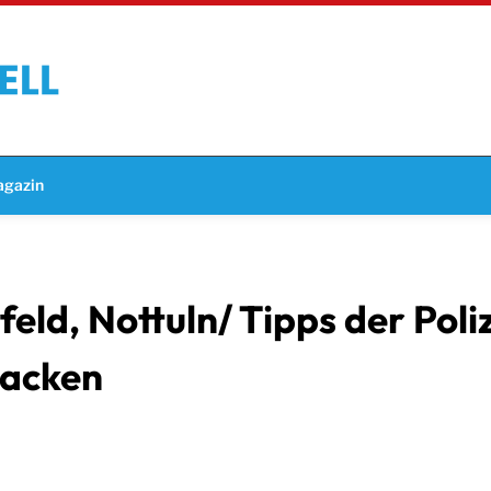
gazin
ld, Nottuln/ Tipps der Poliz
packen