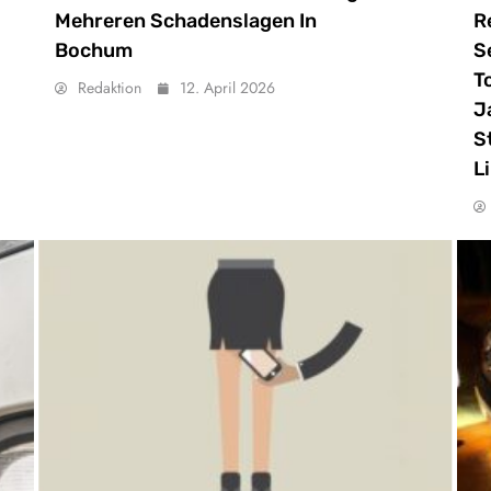
Mehreren Schadenslagen In
R
Bochum
S
T
Redaktion
12. April 2026
J
S
L