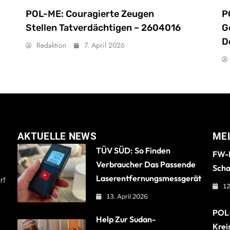
POL-ME: Couragierte Zeugen
P
Stellen Tatverdächtigen – 2604016
G
D
Redaktion
7. April 2026
AKTUELLE NEWS
ME
TÜV SÜD: So Finden
FW-B
Verbraucher Das Passende
Scha
Laserentfernungsmessgerät
rf
12
13. April 2026
POL-
Help Zur Sudan-
Krei