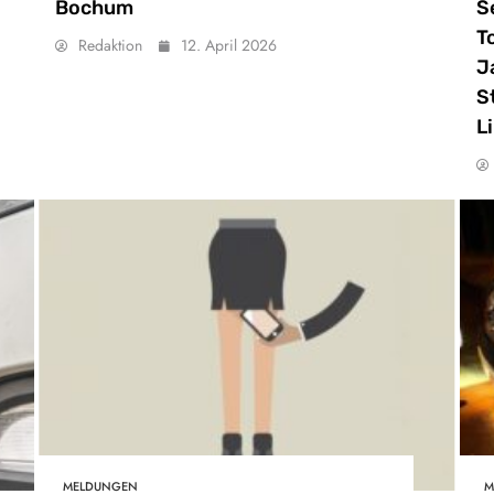
Bochum
S
T
Redaktion
12. April 2026
J
S
L
MELDUNGEN
M