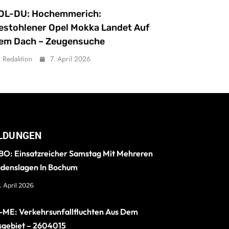
OL-DU: Hochemmerich:
estohlener Opel Mokka Landet Auf
em Dach – Zeugensuche
Redaktion
7. April 2026
LDUNGEN
O: Einsatzreicher Samstag Mit Mehreren
denslagen In Bochum
. April 2026
ME: Verkehrsunfallfluchten Aus Dem
sgebiet – 2604015