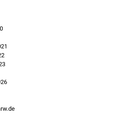
20
021
22
23
026
nrw.de