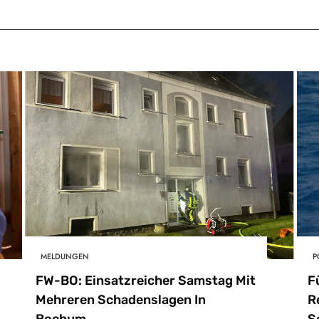
MELDUNGEN
P
FW-BO: Einsatzreicher Samstag Mit
F
Mehreren Schadenslagen In
R
Bochum
S