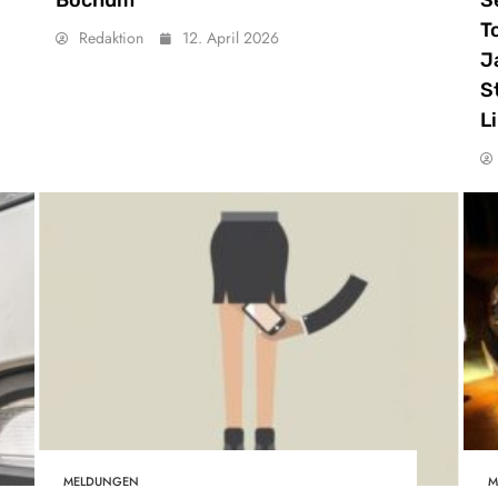
T
Redaktion
12. April 2026
J
S
L
MELDUNGEN
M