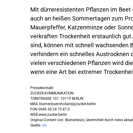
Mit dürreresistenten Pflanzen im Beet
auch an heißen Sommertagen zum Prog
Mauerpfeffer, Katzenminze oder Sonnen
verkraften Trockenheit erstaunlich gut
sind, können mit schnell wachsenden 
verhindern ein schnelles Austrocknen 
vielen verschiedenen Pflanzen wird die 
wenn eine Art bei extremer Trockenhei
Pressekontakt:
ZUCKER.KOMMUNIKATION
TORSTRASSE 107. 10119 BERLIN
MAIL
blumenbueroholland@zucker.berlin
FON 0049.30.24 75 87.0
WEB www.zucker.berlin
Original-Content von: Blumenbüro, übermittelt durch news aktuel
Quelle:
ots