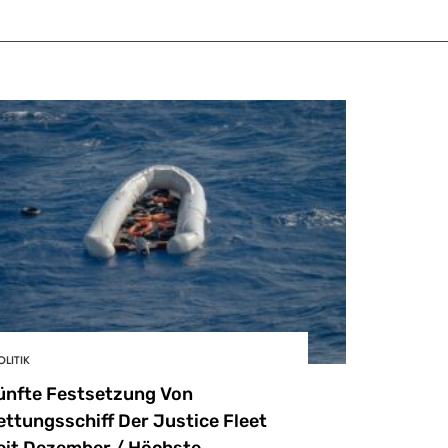
OLITIK
ünfte Festsetzung Von
ettungsschiff Der Justice Fleet
eit Dezember / Höchste