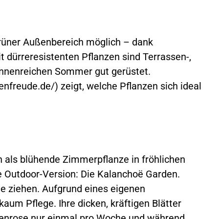
 grüner Außenbereich möglich – dank
 dürreresistenten Pflanzen sind Terrassen-,
onnenreichen Sommer gut gerüstet.
nfreude.de/) zeigt, welche Pflanzen sich ideal
n als blühende Zimmerpflanze in fröhlichen
e Outdoor-Version: Die Kalanchoë Garden.
e ziehen. Aufgrund eines eigenen
aum Pflege. Ihre dicken, kräftigen Blätter
stenrose nur einmal pro Woche und während