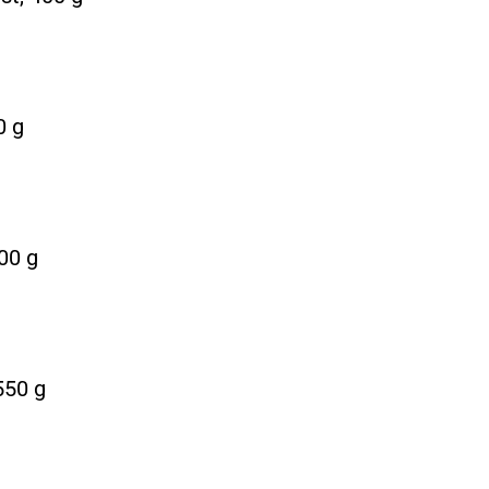
0 g
00 g
550 g