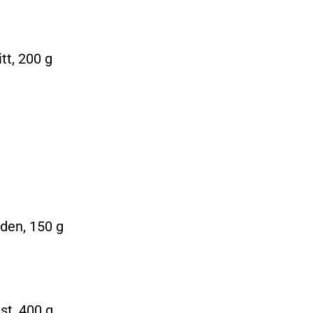
t, 200 g
den, 150 g
t, 400 g