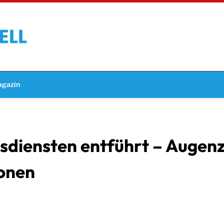
gazin
tesdiensten entführt – Augen
ionen