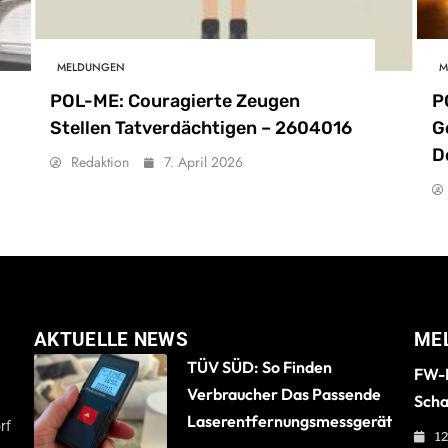
MELDUNGEN
M
POL-ME: Couragierte Zeugen
P
Stellen Tatverdächtigen – 2604016
G
D
Redaktion
7. April 2026
AKTUELLE NEWS
ME
TÜV SÜD: So Finden
FW-B
Verbraucher Das Passende
Scha
Laserentfernungsmessgerät
rf
12