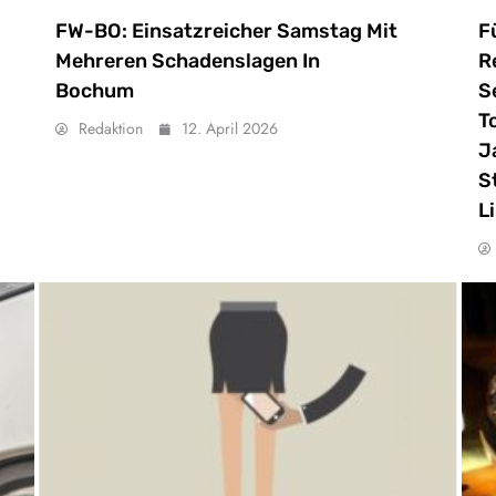
FW-BO: Einsatzreicher Samstag Mit
F
Mehreren Schadenslagen In
R
Bochum
S
T
Redaktion
12. April 2026
J
S
L