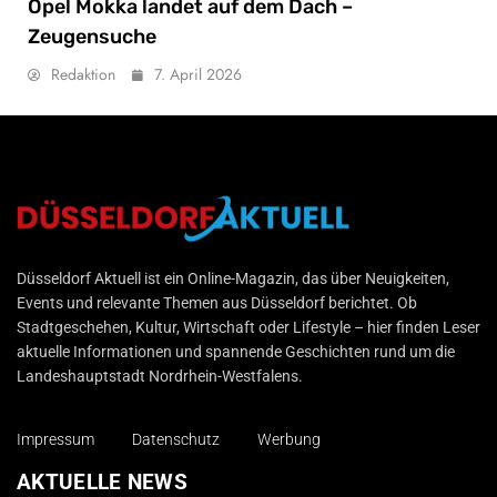
Opel Mokka landet auf dem Dach –
Zeugensuche
Redaktion
7. April 2026
Düsseldorf Aktuell
Düsseldorf Aktuell ist ein Online-Magazin, das über Neuigkeiten,
Events und relevante Themen aus Düsseldorf berichtet. Ob
Stadtgeschehen, Kultur, Wirtschaft oder Lifestyle – hier finden Leser
aktuelle Informationen und spannende Geschichten rund um die
Landeshauptstadt Nordrhein-Westfalens.
Impressum
Datenschutz
Werbung
AKTUELLE NEWS