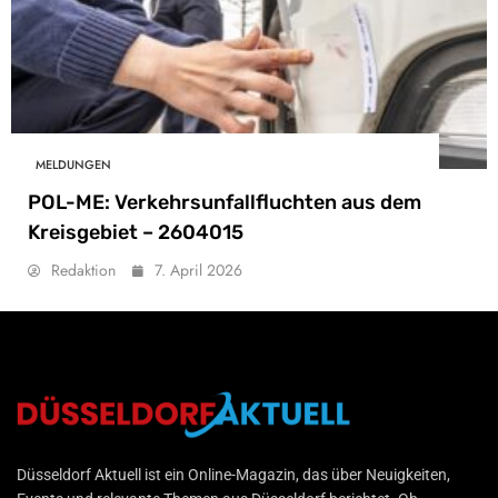
MELDUNGEN
POL-ME: Verkehrsunfallfluchten aus dem
Kreisgebiet – 2604015
Redaktion
7. April 2026
Düsseldorf Aktuell
Düsseldorf Aktuell ist ein Online-Magazin, das über Neuigkeiten,