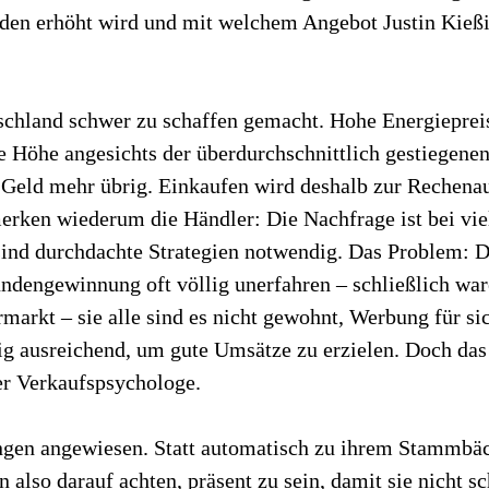
nden erhöht wird und mit welchem Angebot Justin Kießi
chland schwer zu schaffen gemacht. Hohe Energiepreis
die Höhe angesichts der überdurchschnittlich gestiegen
 Geld mehr übrig. Einkaufen wird deshalb zur Rechena
merken wiederum die Händler: Die Nachfrage ist bei v
, sind durchdachte Strategien notwendig. Das Problem:
engewinnung oft völlig unerfahren – schließlich ware
markt – sie alle sind es nicht gewohnt, Werbung für s
g ausreichend, um gute Umsätze zu erzielen. Doch das h
r Verkaufspsychologe.
ngen angewiesen. Statt automatisch zu ihrem Stammbä
also darauf achten, präsent zu sein, damit sie nicht s