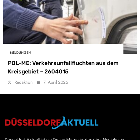
MELDUNGEN
POL-ME: Verkehrsunfallfluchten aus dem
Kreisgebiet – 2604015
Redaktion
7. April 2026
Düsseldorf Aktuell
Düsseldorf Aktuell ist ein Online-Magazin, das über Neuigkeiten,