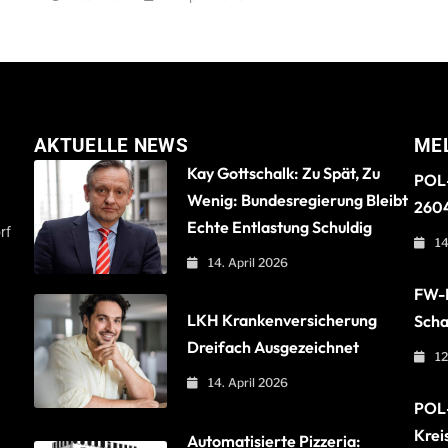
AKTUELLE NEWS
ME
Kay Gottschalk: Zu Spät, Zu
POL-
Wenig: Bundesregierung Bleibt
260
Echte Entlastung Schuldig
rf
14
14. April 2026
FW-B
LKH Krankenversicherung
Scha
Dreifach Ausgezeichnet
12
14. April 2026
POL-
Krei
Automatisierte Pizzeria: