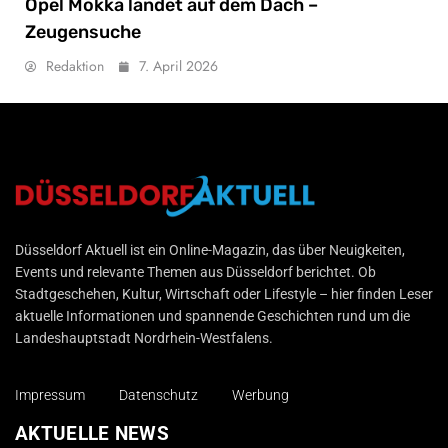
Opel Mokka landet auf dem Dach –
Zeugensuche
Redaktion
7. April 2026
Düsseldorf Aktuell
Düsseldorf Aktuell ist ein Online-Magazin, das über Neuigkeiten,
Events und relevante Themen aus Düsseldorf berichtet. Ob
Stadtgeschehen, Kultur, Wirtschaft oder Lifestyle – hier finden Leser
aktuelle Informationen und spannende Geschichten rund um die
Landeshauptstadt Nordrhein-Westfalens.
Impressum
Datenschutz
Werbung
AKTUELLE NEWS